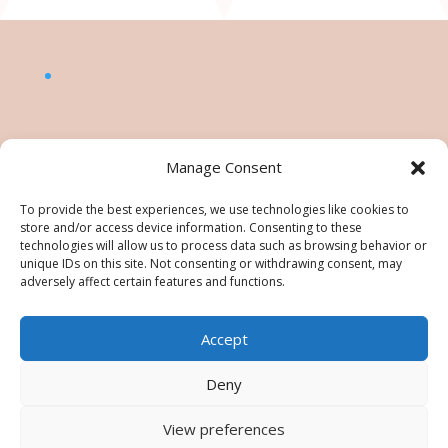
Manage Consent
To provide the best experiences, we use technologies like cookies to
store and/or access device information. Consenting to these
technologies will allow us to process data such as browsing behavior or
unique IDs on this site. Not consenting or withdrawing consent, may
adversely affect certain features and functions.
Accept
©Nésiris. Katia Picollier est Démonstratrice
indépendante pour Stampin' Up!®. Katia est
Deny
responsable du contenu de ce site, pour toute
utilisation des tutos/images/photos une
View preferences
autorisation est à demander. Tous droits réservés -