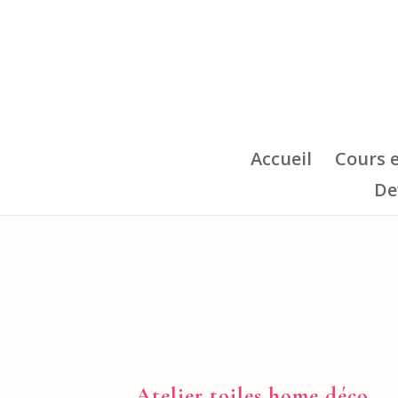
Accueil
Cours 
De
Atelier toiles home déco