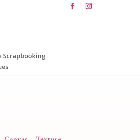
e Scrapbooking
ues
Canvas – Texture