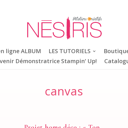
en ligne ALBUM
LES TUTORIELS
Boutiqu
venir Démonstratrice Stampin’ Up!
Catalog
canvas
Projet home déco : « Top