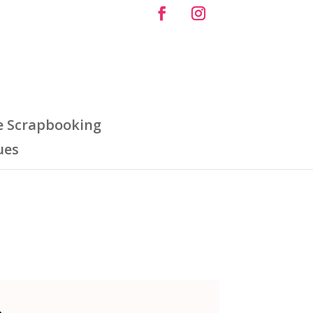
e Scrapbooking
ues