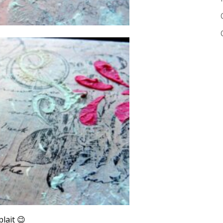
plait 😉