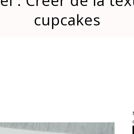
el : Créer de la te
cupcakes