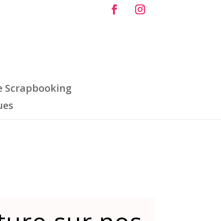
e Scrapbooking
ues