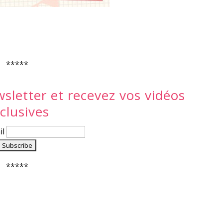
*****
letter et recevez vos vidéos
clusives
il
*****