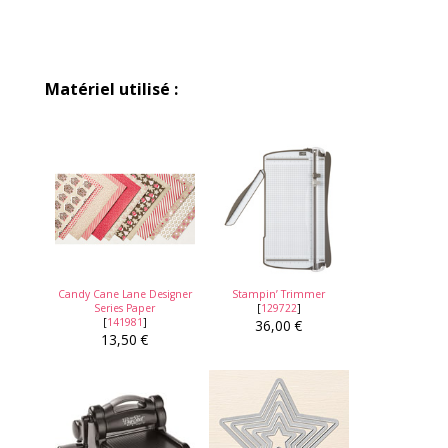
Matériel utilisé :
Candy Cane Lane Designer
Stampin’ Trimmer
Series Paper
[
129722
]
[
141981
]
36,00 €
13,50 €