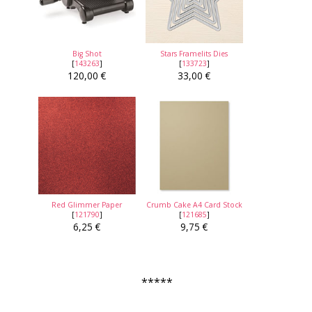
Big Shot
Stars Framelits Dies
[
143263
]
[
133723
]
120,00 €
33,00 €
Red Glimmer Paper
Crumb Cake A4 Card Stock
[
121790
]
[
121685
]
6,25 €
9,75 €
*****