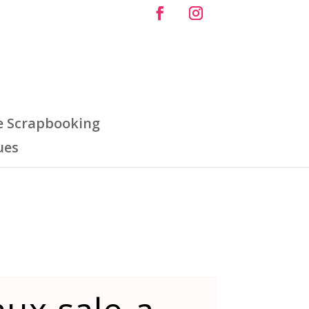
e Scrapbooking
ues