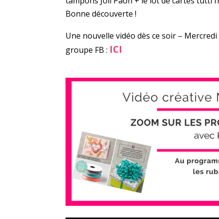
tampons Joli Paon + le lot de cartes tutti f
Bonne découverte !
Une nouvelle vidéo dès ce soir – Mercred
ICI
groupe FB :