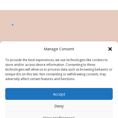
Manage Consent
To provide the best experiences, we use technologies like cookies to
store and/or access device information. Consenting to these
technologies will allow us to process data such as browsing behavior or
unique IDs on this site. Not consenting or withdrawing consent, may
adversely affect certain features and functions.
Accept
©Nésiris. Katia Picollier est Démonstratrice
indépendante pour Stampin' Up!®. Katia est
Deny
responsable du contenu de ce site, pour toute
utilisation des tutos/images/photos une
View preferences