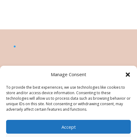
Manage Consent
To provide the best experiences, we use technologies like cookies to
store and/or access device information. Consenting to these
technologies will allow us to process data such as browsing behavior or
unique IDs on this site. Not consenting or withdrawing consent, may
adversely affect certain features and functions.
Accept
©Nésiris. Katia Picollier est Démonstratrice
indépendante pour Stampin' Up!®. Katia est