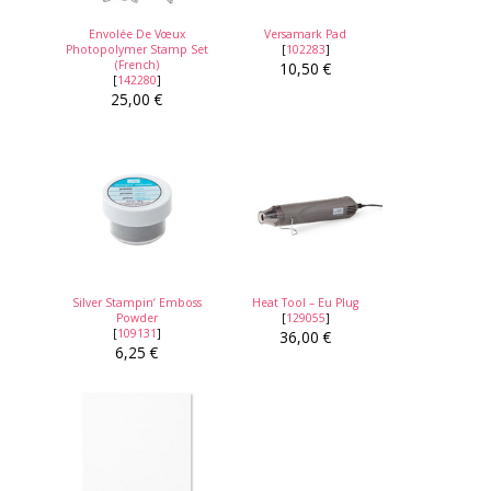
Envolée De Vœux
Versamark Pad
Photopolymer Stamp Set
[
102283
]
(French)
10,50 €
[
142280
]
25,00 €
Silver Stampin’ Emboss
Heat Tool – Eu Plug
Powder
[
129055
]
[
109131
]
36,00 €
6,25 €