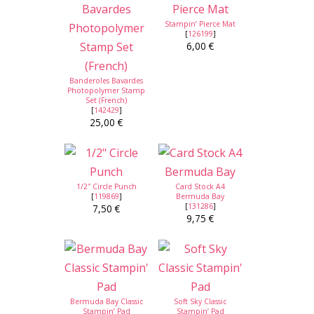
Stampin’ Pierce Mat
[
126199
]
6,00 €
Banderoles Bavardes
Photopolymer Stamp
Set (French)
[
142429
]
25,00 €
1/2″ Circle Punch
Card Stock A4
[
119869
]
Bermuda Bay
[
131286
]
7,50 €
9,75 €
Bermuda Bay Classic
Soft Sky Classic
Stampin’ Pad
Stampin’ Pad