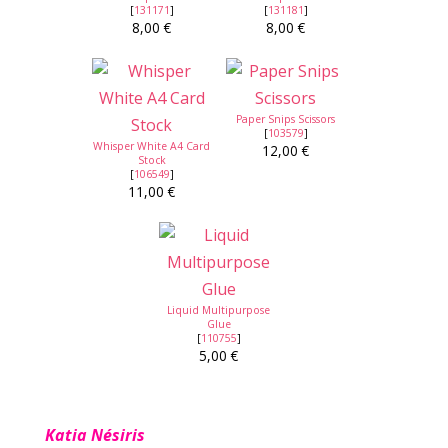
[
131171
]
[
131181
]
8,00 €
8,00 €
Paper Snips Scissors
[
103579
]
Whisper White A4 Card
12,00 €
Stock
[
106549
]
11,00 €
Liquid Multipurpose
Glue
[
110755
]
5,00 €
Katia Nésiris