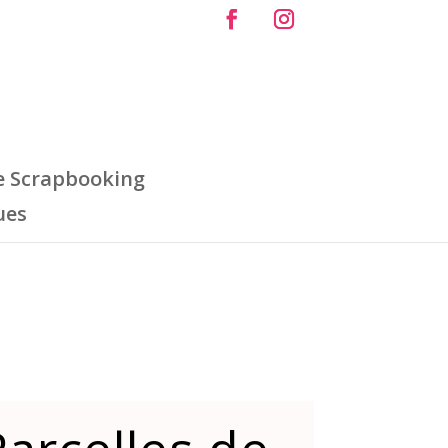
e Scrapbooking
ues