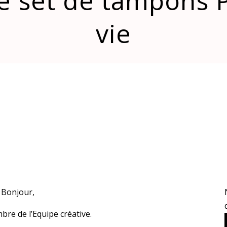
le set de tampons P
vie
Bonjour,
re de l’Equipe créative.