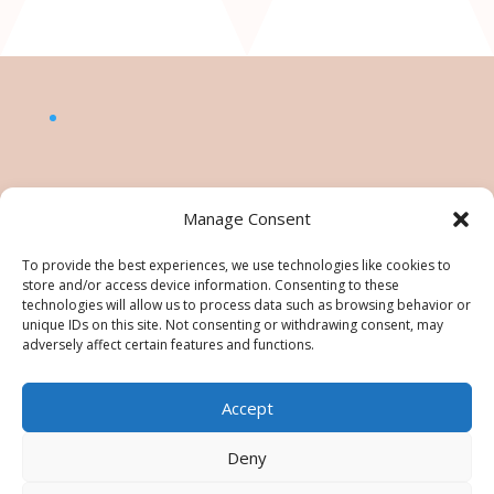
Manage Consent
To provide the best experiences, we use technologies like cookies to
store and/or access device information. Consenting to these
technologies will allow us to process data such as browsing behavior or
unique IDs on this site. Not consenting or withdrawing consent, may
adversely affect certain features and functions.
Accept
©Nésiris. Katia Picollier est Démonstratrice
indépendante pour Stampin' Up!®. Katia est
Deny
responsable du contenu de ce site, pour toute