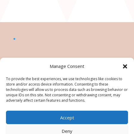
Manage Consent
To provide the best experiences, we use technologies like cookies to
store and/or access device information. Consenting to these
technologies will allow us to process data such as browsing behavior or
unique IDs on this site. Not consenting or withdrawing consent, may
adversely affect certain features and functions.
Accept
©Nésiris. Katia Picollier est Démonstratrice
indépendante pour Stampin' Up!®. Katia est
Deny
responsable du contenu de ce site, pour toute