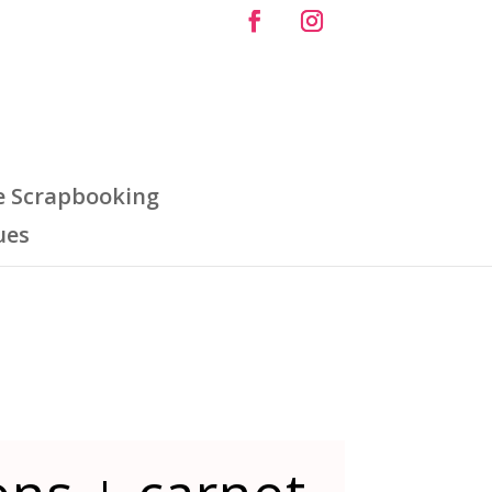
e Scrapbooking
ues