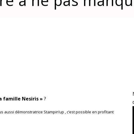
re à ne pas manqu
a famille Nesiris »
?
 aussi démonstratrice Stampin’up , c’est possible en profitant