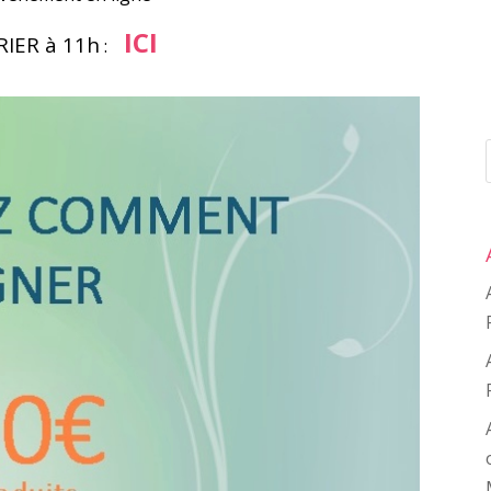
ICI
RIER à 11h
: