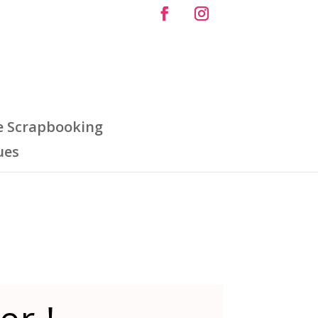
e Scrapbooking
ues