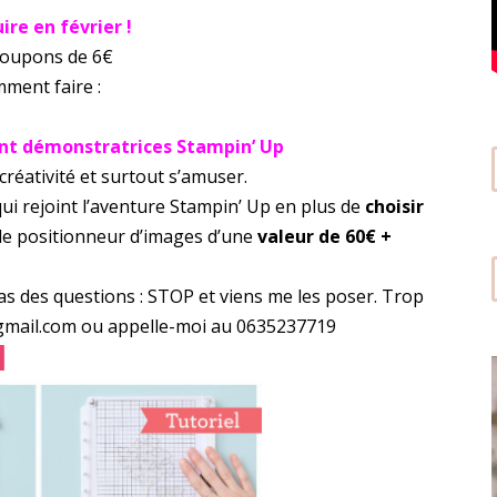
re en février !
 coupons de 6€
mment faire :
ant démonstratrices Stampin’ Up
créativité et surtout s’amuser.
ui rejoint l’aventure Stampin’ Up en plus de
choisir
 le positionneur d’images d’une
valeur de 60€ +
u as des questions : STOP et viens me les poser. Trop
3@gmail.com ou appelle-moi au 0635237719
I