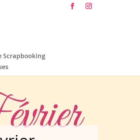
e Scrapbooking
ues