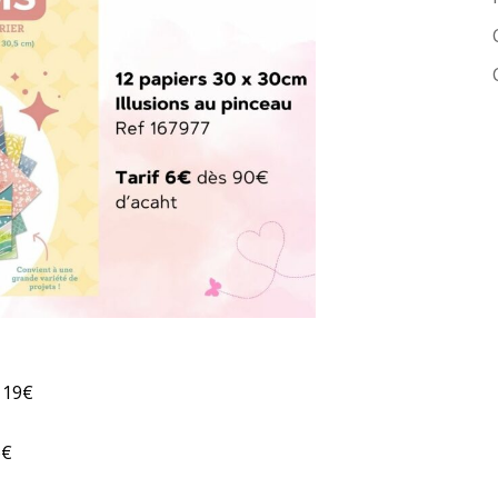
e 19€
6€