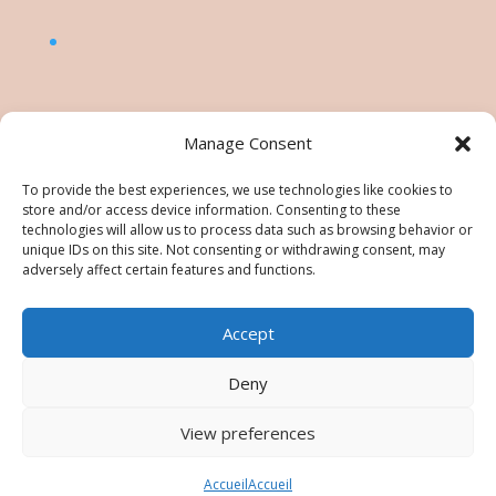
Manage Consent
To provide the best experiences, we use technologies like cookies to
store and/or access device information. Consenting to these
technologies will allow us to process data such as browsing behavior or
unique IDs on this site. Not consenting or withdrawing consent, may
adversely affect certain features and functions.
Accept
©Nésiris. Katia Picollier est Démonstratrice
indépendante pour Stampin' Up!®. Katia est
Deny
responsable du contenu de ce site, pour toute
utilisation des tutos/images/photos une
View preferences
autorisation est à demander. Tous droits réservés -
Images © Stampin’ Up!®
Accueil
Accueil