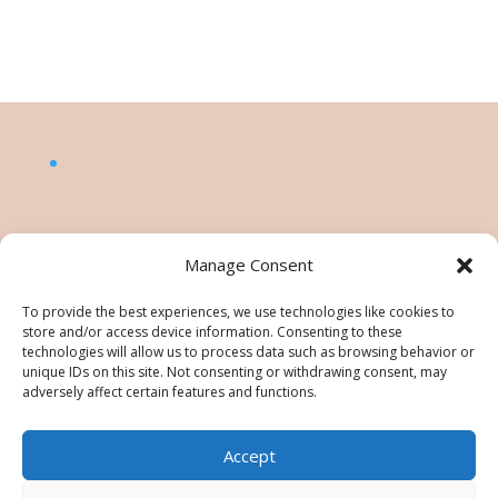
Manage Consent
To provide the best experiences, we use technologies like cookies to
store and/or access device information. Consenting to these
technologies will allow us to process data such as browsing behavior or
unique IDs on this site. Not consenting or withdrawing consent, may
adversely affect certain features and functions.
Accept
©Nésiris. Katia Picollier est Démonstratrice
indépendante pour Stampin' Up!®. Katia est