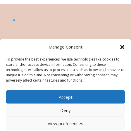
Manage Consent
To provide the best experiences, we use technologies like cookies to
store and/or access device information. Consenting to these
technologies will allow us to process data such as browsing behavior or
unique IDs on this site. Not consenting or withdrawing consent, may
adversely affect certain features and functions.
Accept
©Nésiris. Katia Picollier est Démonstratrice
indépendante pour Stampin' Up!®. Katia est
Deny
responsable du contenu de ce site, pour toute
utilisation des tutos/images/photos une
View preferences
autorisation est à demander. Tous droits réservés -