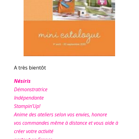
A très bientôt
Nésiris
Démonstratrice
Indépendante
Stampin’Up!
Anime des ateliers selon vos envies, honore
vos commandes même à distance et vous aide à
créer votre activité