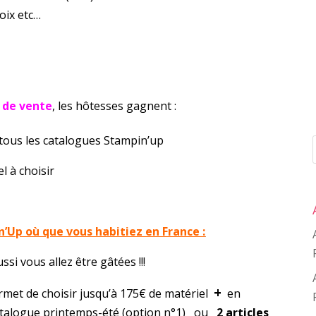
oix etc…
€ de vente
, les hôtesses gagnent :
s les catalogues Stampin’up
à choisir
n’Up où que vous habitiez en France :
si vous allez être gâtées !!!
+
rmet de choisir jusqu’à 175€ de matériel
en
atalogue printemps-été (option n°1) ou
2 articles