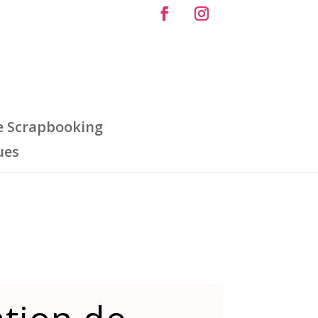
e Scrapbooking
ues