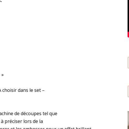
.
 »
A choisir dans le set –
achine de découpes tel que
à préciser lors de la
rer et les embosser pour un effet brillant.