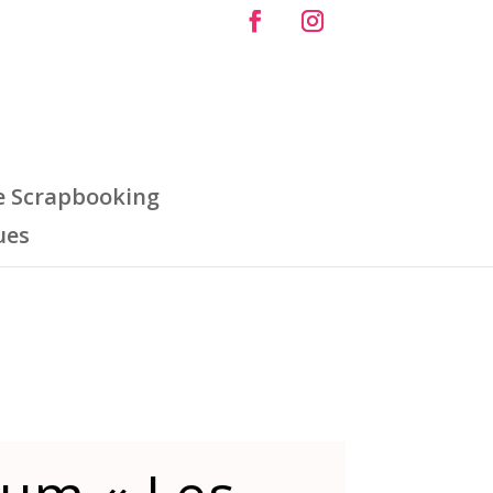
e Scrapbooking
ues