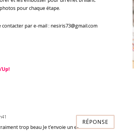
 photos pour chaque étape.
e contacter par e-mail : nesiris73@gmail.com
’Up!
3h41
RÉPONSE
 vraiment trop beau Je t’envoie un e-