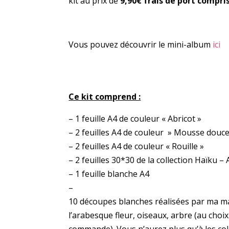
kit au prix de
9,90€
frais de port compris
Vous pouvez découvrir le mini-album
ici
Ce kit comprend :
– 1 feuille A4 de couleur « Abricot »
– 2 feuilles A4 de couleur » Mousse douce
– 2 feuilles A4 de couleur « Rouille »
– 2 feuilles 30*30 de la collection Haïku – 
– 1 feuille blanche A4
–
10 découpes blanches réalisées par ma m
l’arabesque fleur, oiseaux, arbre (au choix 
commande). Vous n’aurez plus qu’à les colo