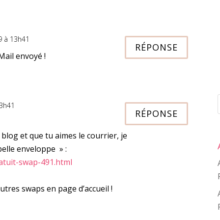
9 à 13h41
RÉPONSE
Mail envoyé !
13h41
RÉPONSE
log et que tu aimes le courrier, je
 belle enveloppe » :
ratuit-swap-491.html
utres swaps en page d’accueil !