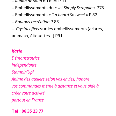
–
Ruban de satin
du mini P 11
– Embellissements du
« set Simply Scrappin
» P78
– Embellissements
« On board So tweet »
P 82
–
Boutons recréation
P 83
–
Crystal effets
sur les embellissements (arbres,
animaux, étiquettes…) P91
Katia
Démonstratrice
Indépendante
Stampin’Up!
Anime des ateliers selon vos envies, honore
vos commandes même à distance et vous aide à
créer votre activité
partout en France.
Tel : 06 35 23 77