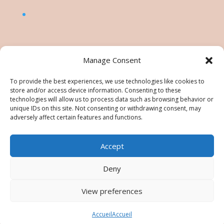
Manage Consent
To provide the best experiences, we use technologies like cookies to
store and/or access device information. Consenting to these
technologies will allow us to process data such as browsing behavior or
unique IDs on this site. Not consenting or withdrawing consent, may
adversely affect certain features and functions.
Accept
©Nésiris. Katia Picollier est Démonstratrice
indépendante pour Stampin' Up!®. Katia est
Deny
responsable du contenu de ce site, pour toute
utilisation des tutos/images/photos une
View preferences
autorisation est à demander. Tous droits réservés -
Images © Stampin’ Up!®
Accueil
Accueil