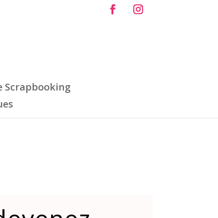
e Scrapbooking
ues