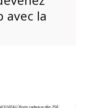
 devenez
 avec la
NOUVEAU Bons cadeaux dès 25€