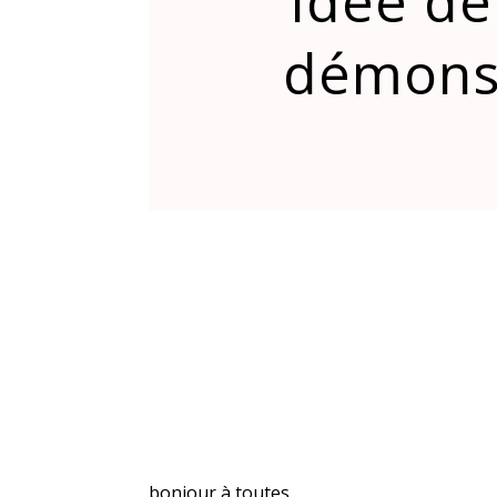
Idée de
démonst
bonjour à toutes,