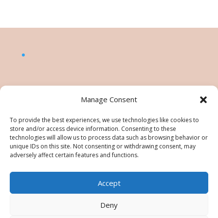
Manage Consent
To provide the best experiences, we use technologies like cookies to
store and/or access device information. Consenting to these
technologies will allow us to process data such as browsing behavior or
unique IDs on this site. Not consenting or withdrawing consent, may
adversely affect certain features and functions.
Accept
©Nésiris. Katia Picollier est Démonstratrice
indépendante pour Stampin' Up!®. Katia est
Deny
responsable du contenu de ce site, pour toute