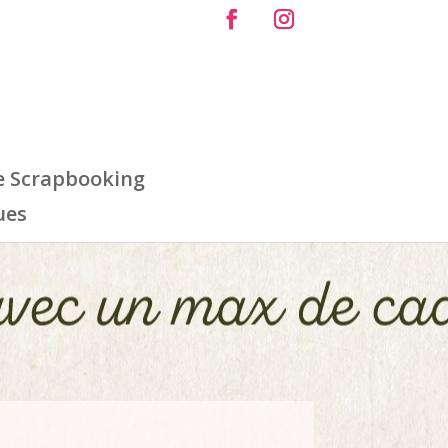
e Scrapbooking
ues