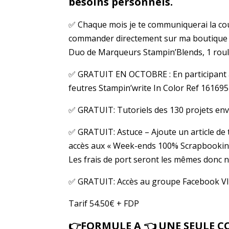
besoins personnels.
✅ Chaque mois je te communiquerai la cou
commander directement sur ma boutique : 
Duo de Marqueurs Stampin’Blends, 1 rou
✅ GRATUIT EN OCTOBRE : En participant au
feutres Stampin’write In Color Ref 161695
✅ GRATUIT: Tutoriels des 130 projets env
✅ GRATUIT: Astuce – Ajoute un article de
accès aux « Week-ends 100% Scrapbooking 
Les frais de port seront les mêmes donc n’
✅ GRATUIT: Accès au groupe Facebook V
Tarif 54.50€ + FDP
👉FORMULE A 👈 UNE SEULE C