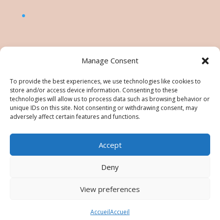
Manage Consent
To provide the best experiences, we use technologies like cookies to
store and/or access device information. Consenting to these
technologies will allow us to process data such as browsing behavior or
unique IDs on this site. Not consenting or withdrawing consent, may
adversely affect certain features and functions.
Accept
©Nésiris. Katia Picollier est Démonstratrice
indépendante pour Stampin' Up!®. Katia est
Deny
responsable du contenu de ce site, pour toute
utilisation des tutos/images/photos une
View preferences
autorisation est à demander. Tous droits réservés -
Images © Stampin’ Up!®
Accueil
Accueil