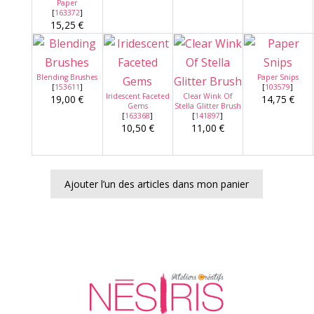
Paper
[
163372
]
15,25 €
Blending Brushes
Paper Snips
[
153611
]
[
103579
]
Iridescent Faceted
Clear Wink Of
19,00 €
14,75 €
Gems
Stella Glitter Brush
[
163368
]
[
141897
]
10,50 €
11,00 €
Ajouter l’un des articles dans mon panier