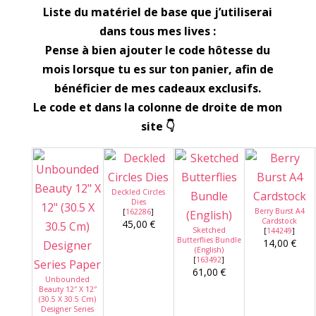
Liste du matériel de base que j’utiliserai
dans tous mes lives :
Pense à bien ajouter le code hôtesse du
mois lorsque tu es sur ton panier, afin de
bénéficier de mes cadeaux exclusifs.
Le code et dans la colonne de droite de mon
site
👇
Deckled Circles
Dies
Berry Burst A4
[
162286
]
Cardstock
45,00 €
Sketched
[
144249
]
Butterflies Bundle
14,00 €
(English)
[
163492
]
61,00 €
Unbounded
Beauty 12″ X 12″
(30.5 X 30.5 Cm)
Designer Series