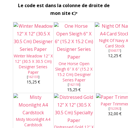
Le code est dans la colonne de droite de
mon site
👉
Night Of Navy 
Card Stock
[
106577
]
12,25 €
Winter Meadow 12″ X
12″ (30.5 X 30.5 Cm)
One Horse Open
Designer Series
Sleigh 6″ X 6″ (15.2 X
Paper
15.2 Cm) Designer
[
162133
]
Series Paper
15,25 €
[
162118
]
15,25 €
Paper Trimme
[
152392
]
32,00 €
Misty Moonlight A4
Cardstock
Distressed Gold 12″ X