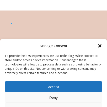
Manage Consent
To provide the best experiences, we use technologies like cookies to
store and/or access device information. Consenting to these
technologies will allow us to process data such as browsing behavior or
unique IDs on this site. Not consenting or withdrawing consent, may
adversely affect certain features and functions.
Accept
©Nésiris. Katia Picollier est Démonstratrice
indépendante pour Stampin' Up!®. Katia est
Deny
responsable du contenu de ce site, pour toute
utilisation des tutos/images/photos une