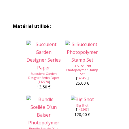
Matériel utilisé :
Si Succulent
Photopolymer Stamp
Succulent Garden
Set
Designer Series Paper
[
143450
]
[
142778
]
25,00 €
13,50 €
Big Shot
[
143263
]
120,00 €
Bundle Scellée D’un