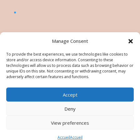
Manage Consent
To provide the best experiences, we use technologies like cookies to
store and/or access device information. Consenting to these
technologies will allow us to process data such as browsing behavior or
unique IDs on this site. Not consenting or withdrawing consent, may
adversely affect certain features and functions.
Accept
©Nésiris. Katia Picollier est Démonstratrice
indépendante pour Stampin' Up!®. Katia est
Deny
responsable du contenu de ce site, pour toute
utilisation des tutos/images/photos une
View preferences
autorisation est à demander. Tous droits réservés -
Images © Stampin’ Up!®
Accueil
Accueil