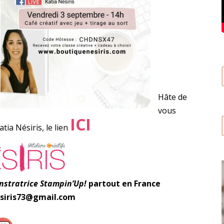
Hâte de
vous
ICI
ia Nésiris, le lien
onstratrice Stampin’Up!
partout en France
nesiris73@gmail.com