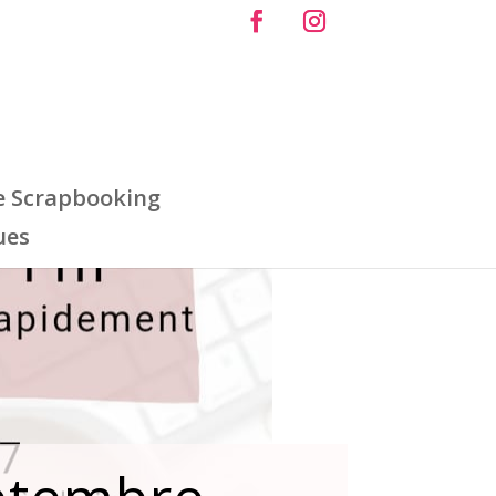
e Scrapbooking
ues