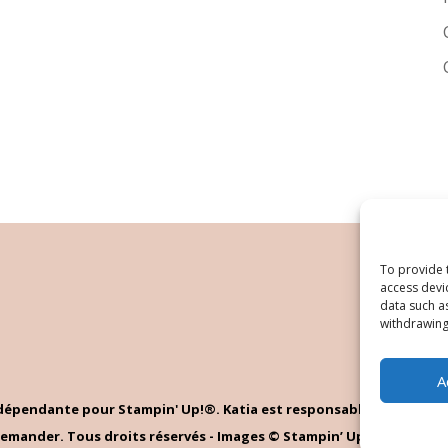
To provide 
access devi
data such a
withdrawing
A
indépendante pour Stampin' Up!®. Katia est responsable du contenu 
emander. Tous droits réservés - Images © Stampin’ Up!®