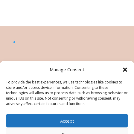
Manage Consent
To provide the best experiences, we use technologies like cookies to
store and/or access device information. Consenting to these
technologies will allow us to process data such as browsing behavior or
unique IDs on this site. Not consenting or withdrawing consent, may
adversely affect certain features and functions.
Accept
©Nésiris. Katia Picollier est Démonstratrice
indépendante pour Stampin' Up!®. Katia est