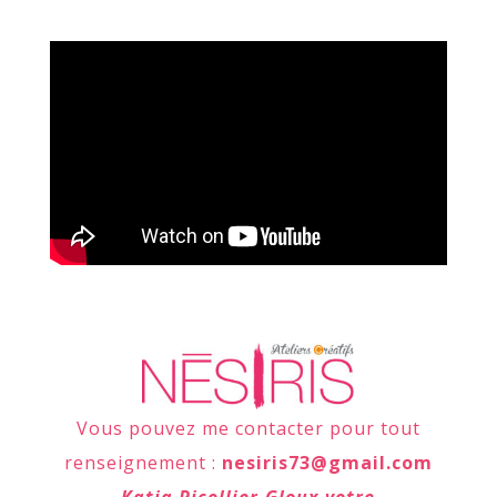
Vous pouvez me contacter pour tout
renseignement :
nesiris73@gmail.com
Katia Picollier-Gloux votre