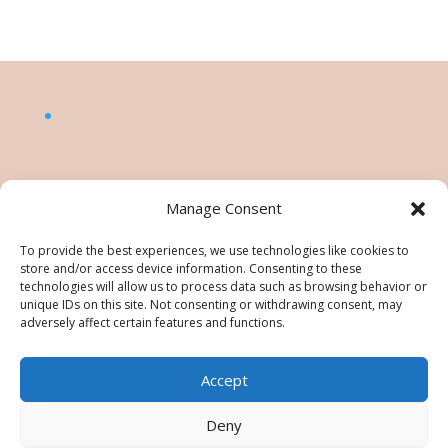
Manage Consent
To provide the best experiences, we use technologies like cookies to
store and/or access device information. Consenting to these
technologies will allow us to process data such as browsing behavior or
unique IDs on this site. Not consenting or withdrawing consent, may
adversely affect certain features and functions.
Accept
©Nésiris. Katia Picollier est Démonstratrice
indépendante pour Stampin' Up!®. Katia est
Deny
responsable du contenu de ce site, pour toute