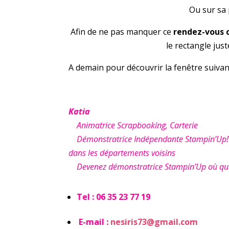
Ou sur sa
Afin de ne pas manquer ce
rendez-vous c
le rectangle jus
A demain pour découvrir la fenêtre suiva
Katia
Animatrice Scrapbooking, Carterie
Démonstratrice Indépendante Stampin’Up! à A
dans les départements voisins
Devenez démonstratrice Stampin’Up où que
Tel : 06 35 23 77 19
E-mail :
nesiris73@gmail.com