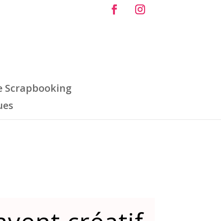
e Scrapbooking
ues