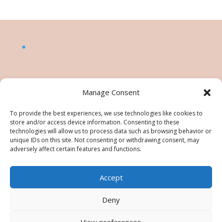
Manage Consent
To provide the best experiences, we use technologies like cookies to
store and/or access device information. Consenting to these
technologies will allow us to process data such as browsing behavior or
unique IDs on this site. Not consenting or withdrawing consent, may
adversely affect certain features and functions.
Accept
©Nésiris. Katia Picollier est Démonstratrice
indépendante pour Stampin' Up!®. Katia est
Deny
responsable du contenu de ce site, pour toute
utilisation des tutos/images/photos une
View preferences