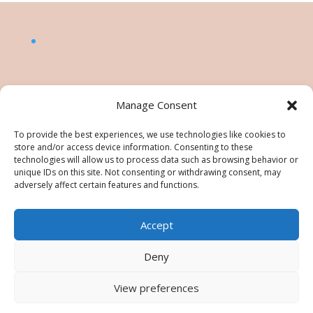
Manage Consent
To provide the best experiences, we use technologies like cookies to
store and/or access device information. Consenting to these
technologies will allow us to process data such as browsing behavior or
unique IDs on this site. Not consenting or withdrawing consent, may
adversely affect certain features and functions.
Accept
©Nésiris. Katia Picollier est Démonstratrice
indépendante pour Stampin' Up!®. Katia est
Deny
responsable du contenu de ce site, pour toute
utilisation des tutos/images/photos une
View preferences
autorisation est à demander. Tous droits réservés -