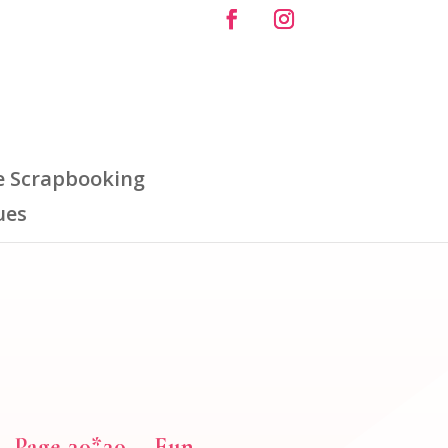
e Scrapbooking
ues
Page 30*30 – Fun