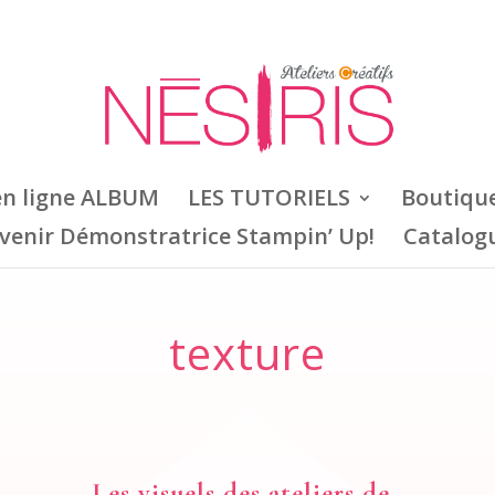
en ligne ALBUM
LES TUTORIELS
Boutiqu
venir Démonstratrice Stampin’ Up!
Catalog
texture
Les visuels des ateliers de