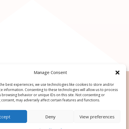
Manage Consent
the best experiences, we use technologies like cookies to store and/or
ce information. Consenting to these technologies will allow us to process
s browsing behavior or unique IDs on this site. Not consenting or
 consent, may adversely affect certain features and functions.
ccept
Deny
View preferences
de ce site, pour toute utilisation des