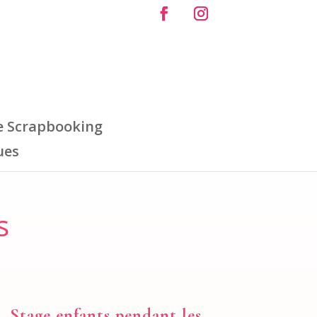
e Scrapbooking
ues
s
Stage enfants pendant les