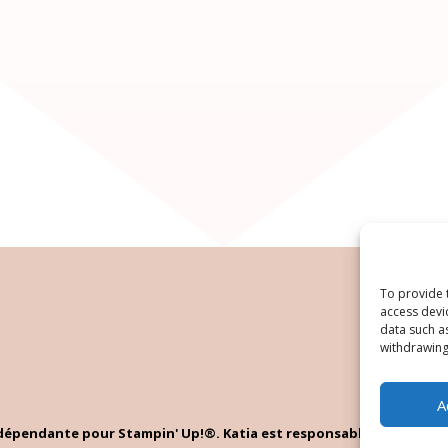
To provide 
access devi
data such a
withdrawing
A
indépendante pour Stampin' Up!®. Katia est responsable du contenu 