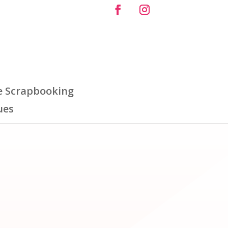
e Scrapbooking
ues