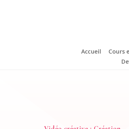
Accueil
Cours 
De
Vidéo créative : Création