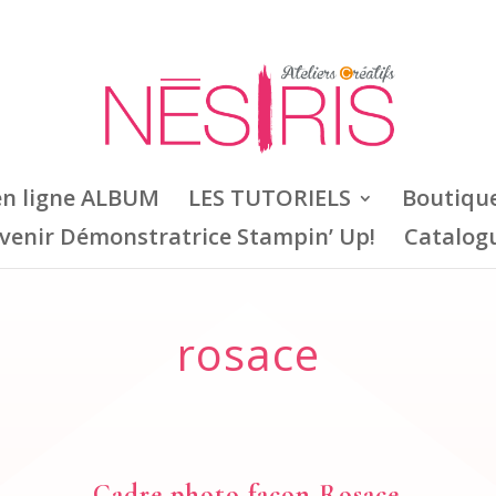
en ligne ALBUM
LES TUTORIELS
Boutiqu
venir Démonstratrice Stampin’ Up!
Catalog
rosace
Cadre photo façon Rosace