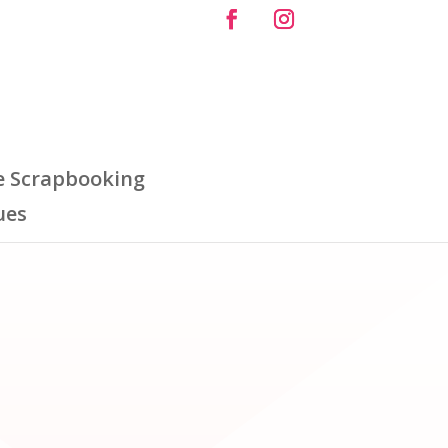
e Scrapbooking
ues