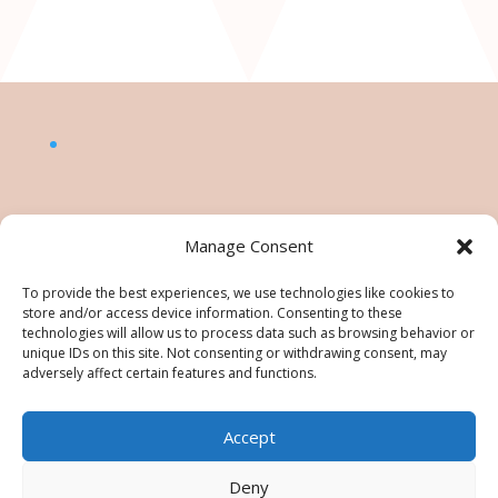
Manage Consent
To provide the best experiences, we use technologies like cookies to
store and/or access device information. Consenting to these
technologies will allow us to process data such as browsing behavior or
unique IDs on this site. Not consenting or withdrawing consent, may
adversely affect certain features and functions.
Accept
©Nésiris. Katia Picollier est Démonstratrice
indépendante pour Stampin' Up!®. Katia est
Deny
responsable du contenu de ce site, pour toute