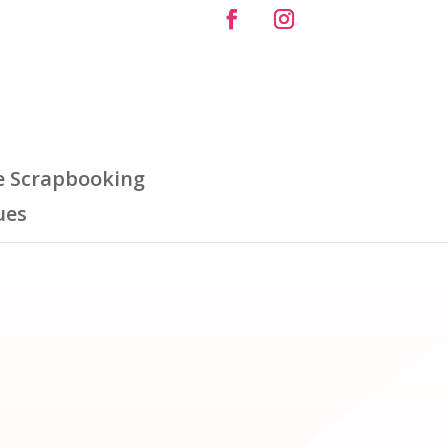
e Scrapbooking
ues