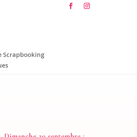
e Scrapbooking
ues
Dimanche 20 septembre :