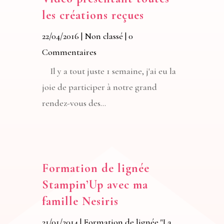
les créations reçues
22/04/2016
|
Non classé
| 0
Commentaires
Il y a tout juste 1 semaine, j'ai eu la
joie de participer à notre grand
rendez-vous des...
Formation de lignée
Stampin’Up avec ma
famille Nesiris
21/01/2014
|
Formation de lignée "La