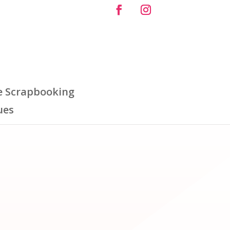
e Scrapbooking
ues