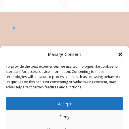
Manage Consent
To provide the best experiences, we use technologies like cookies to
store and/or access device information. Consenting to these
technologies will allow us to process data such as browsing behavior or
unique IDs on this site. Not consenting or withdrawing consent, may
adversely affect certain features and functions.
Accept
©Nésiris. Katia Picollier est Démonstratrice
indépendante pour Stampin' Up!®. Katia est
Deny
responsable du contenu de ce site, pour toute
utilisation des tutos/images/photos une