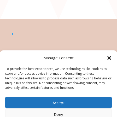
Manage Consent
To provide the best experiences, we use technologies like cookies to
store and/or access device information. Consenting to these
technologies will allow us to process data such as browsing behavior or
unique IDs on this site. Not consenting or withdrawing consent, may
adversely affect certain features and functions.
Accept
©Nésiris. Katia Picollier est Démonstratrice
indépendante pour Stampin' Up!®. Katia est
Deny
responsable du contenu de ce site, pour toute