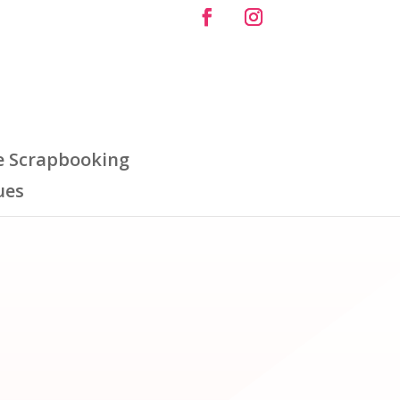
e Scrapbooking
ues