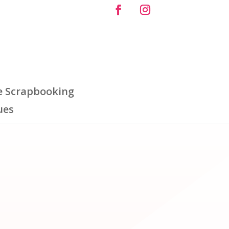
e Scrapbooking
ues