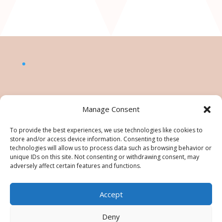
Manage Consent
To provide the best experiences, we use technologies like cookies to
store and/or access device information. Consenting to these
technologies will allow us to process data such as browsing behavior or
unique IDs on this site. Not consenting or withdrawing consent, may
adversely affect certain features and functions.
Accept
©Nésiris. Katia Picollier est Démonstratrice
indépendante pour Stampin' Up!®. Katia est
Deny
responsable du contenu de ce site, pour toute